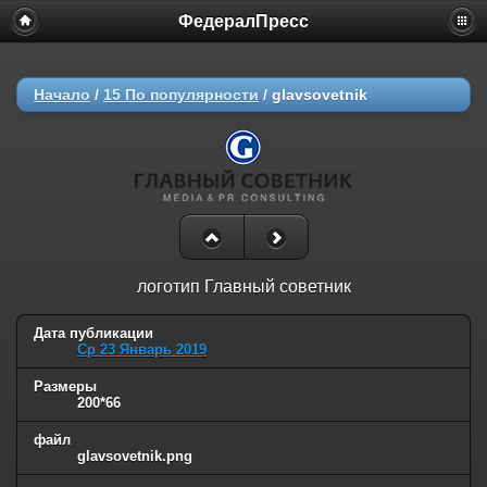
ФедералПресс
Начало
/
15 По популярности
/
glavsovetnik
логотип Главный советник
Дата публикации
Ср 23 Январь 2019
Размеры
200*66
файл
glavsovetnik.png