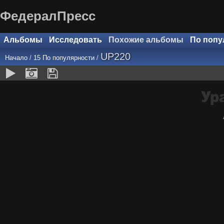
ФедералПресс
Альбомы
Исследовать
Похожие альбомы
По попу
UP220
Начало
/
15 По популярности
/