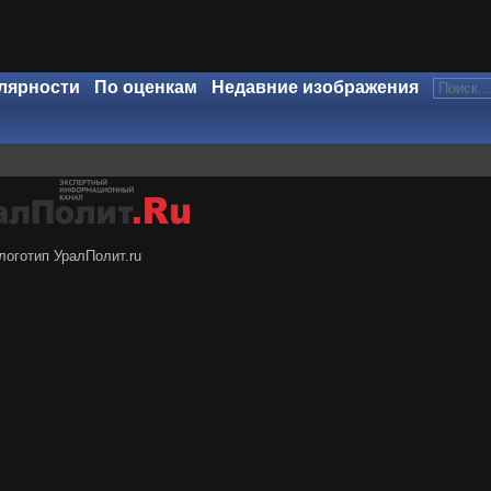
лярности
По оценкам
Недавние изображения
логотип УралПолит.ru