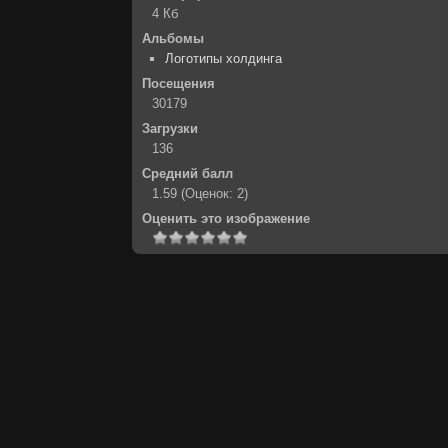
4 Кб
Альбомы
Логотипы холдинга
Посещения
30179
Загрузки
136
Средний балл
1.59
(Оценок: 2)
Оценить это изображение